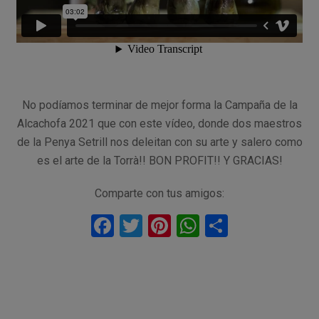
No podíamos terminar de mejor forma la Campaña de la
Alcachofa 2021 que con este vídeo, donde dos maestros
de la Penya Setrill nos deleitan con su arte y salero como
es el arte de la Torrà!! BON PROFIT!! Y GRACIAS!
Comparte con tus amigos:
F
T
Pi
W
C
a
wi
nt
h
o
ce
tt
er
at
m
b
er
es
s
p
o
t
A
ar