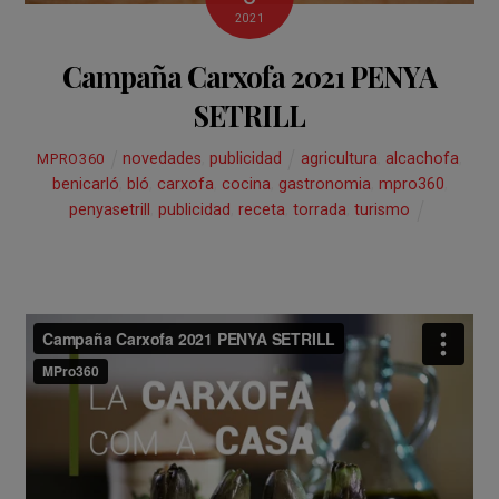
2021
Campaña Carxofa 2021 PENYA
SETRILL
novedades
,
publicidad
agricultura
,
alcachofa
,
MPRO360
benicarló
,
bló
,
carxofa
,
cocina
,
gastronomia
,
mpro360
,
penyasetrill
,
publicidad
,
receta
,
torrada
,
turismo