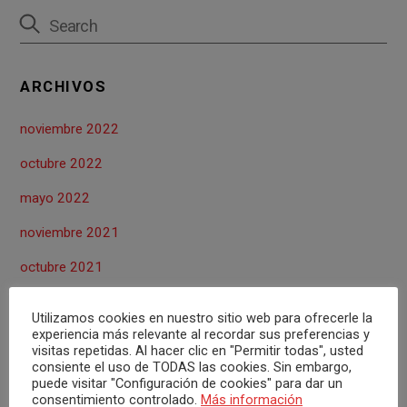
o
p
tir
k
p
ARCHIVOS
noviembre 2022
octubre 2022
mayo 2022
noviembre 2021
octubre 2021
abril 2021
Utilizamos cookies en nuestro sitio web para ofrecerle la
experiencia más relevante al recordar sus preferencias y
marzo 2021
visitas repetidas. Al hacer clic en "Permitir todas", usted
consiente el uso de TODAS las cookies. Sin embargo,
octubre 2020
puede visitar "Configuración de cookies" para dar un
consentimiento controlado.
Más información
septiembre 2020