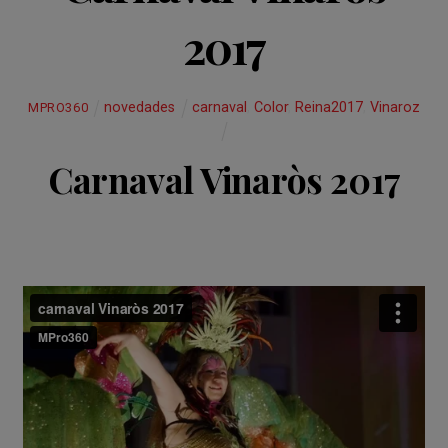
2017
novedades
carnaval
,
Color
,
Reina2017
,
Vinaroz
MPRO360
Carnaval Vinaròs 2017