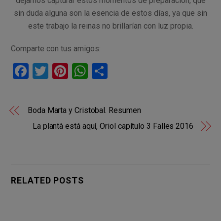
dejarnos capturar estos momentos de preparación, que
sin duda alguna son la esencia de estos días, ya que sin
este trabajo la reinas no brillarían con luz propia.
Comparte con tus amigos:
F
T
Pi
W
C
a
wi
nt
h
o
ce
tt
er
at
m
Boda Marta y Cristobal. Resumen
b
er
es
s
p
La plantà está aquí, Oriol capítulo 3 Falles 2016
o
t
A
ar
o
p
tir
k
p
RELATED POSTS