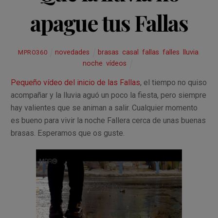
apague tus Fallas
novedades
brasas
,
casal
,
fallas
,
falles
,
lluvia
,
MPRO360
noche
,
vídeos
Pequeño vídeo del inicio de las Fallas
, el tiempo no quiso
acompañar y la lluvia aguó un poco la fiesta, pero siempre
hay valientes que se animan a salir. Cualquier momento
es bueno para vivir la noche Fallera cerca de unas buenas
brasas. Esperamos que os guste.