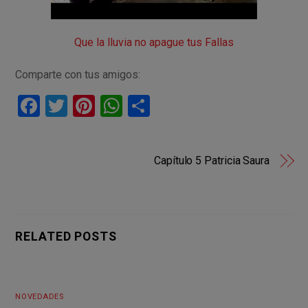
Que la lluvia no apague tus Fallas
Comparte con tus amigos:
F
T
Pi
W
C
a
wi
nt
h
o
ce
tt
er
at
m
Capítulo 5 Patricia Saura
b
er
es
s
p
o
t
A
ar
o
p
tir
k
p
RELATED POSTS
NOVEDADES