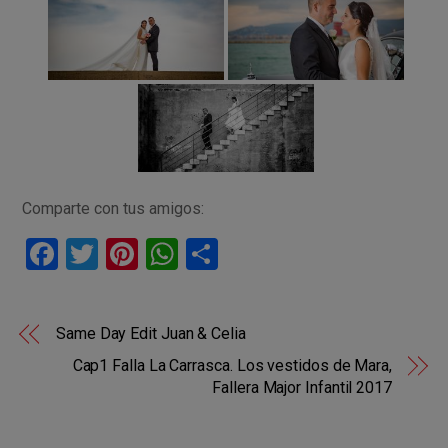
Comparte con tus amigos:
F
T
Pi
W
C
a
wi
nt
h
o
ce
tt
er
at
m
Same Day Edit Juan & Celia
b
er
es
s
p
Cap1 Falla La Carrasca. Los vestidos de Mara,
o
t
A
ar
Fallera Major Infantil 2017
o
p
tir
k
p