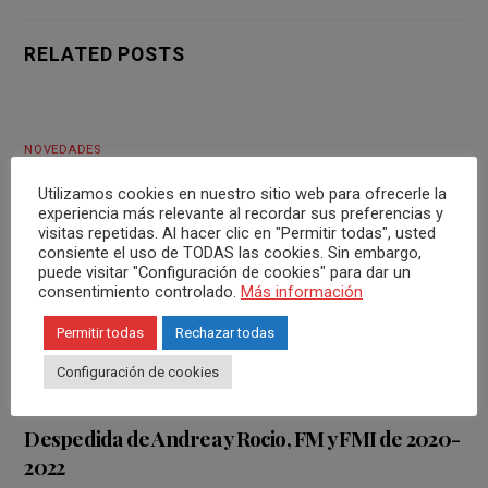
RELATED POSTS
NOVEDADES
SDE Digna y Omar
Utilizamos cookies en nuestro sitio web para ofrecerle la
experiencia más relevante al recordar sus preferencias y
visitas repetidas. Al hacer clic en "Permitir todas", usted
consiente el uso de TODAS las cookies. Sin embargo,
puede visitar "Configuración de cookies" para dar un
NOVEDADES
consentimiento controlado.
Más información
SDE Carla y Domingo
Permitir todas
Rechazar todas
Configuración de cookies
NOVEDADES
Despedida de Andrea y Rocio, FM y FMI de 2020-
2022