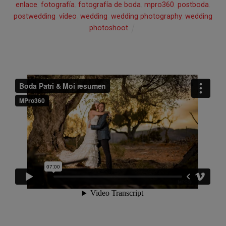
enlace
,
fotografía
,
fotografía de boda
,
mpro360
,
postboda
,
postwedding
,
vídeo
,
wedding
,
wedding photography
,
wedding
photoshoot