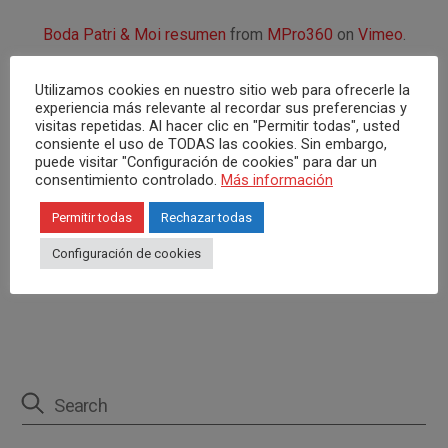
Boda Patri & Moi resumen
from
MPro360
on
Vimeo
.
Este es el resumen de un día para recordar, una
Utilizamos cookies en nuestro sitio web para ofrecerle la
ceremonia emotiva, divertida y, sobretodo, flamenca!!.
experiencia más relevante al recordar sus preferencias y
visitas repetidas. Al hacer clic en "Permitir todas", usted
consiente el uso de TODAS las cookies. Sin embargo,
¡Que vivan los novios!
puede visitar "Configuración de cookies" para dar un
consentimiento controlado.
Más información
Comparte con tus amigos:
Permitir todas
Rechazar todas
F
T
Pi
W
C
Configuración de cookies
a
wi
nt
h
o
ce
tt
er
at
m
b
er
es
s
p
o
t
A
ar
o
p
tir
k
p