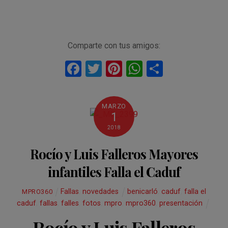
Comparte con tus amigos:
F
T
Pi
W
C
a
wi
nt
h
o
ce
tt
er
at
m
MARZO
b
er
es
s
p
1
o
t
A
ar
2018
o
p
tir
Rocío y Luis Falleros Mayores
k
p
infantiles Falla el Caduf
Fallas
,
novedades
benicarló
,
caduf
,
falla el
MPRO360
caduf
,
fallas
,
falles
,
fotos
,
mpro
,
mpro360
,
presentación
Rocío y Luis Falleros