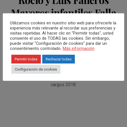
Mayores infantiles Falla
el Caduf
Utilizamos cookies en nuestro sitio web para ofrecerle la
experiencia más relevante al recordar sus preferencias y
visitas repetidas. Al hacer clic en "Permitir todas", usted
consiente el uso de TODAS las cookies. Sin embargo,
Luis y Rocío, Rocío y Luis fallera Mayor infantil y Fallero
puede visitar "Configuración de cookies" para dar un
Mayor infantil de la Falla El Caduf 2018. Un acto muy
consentimiento controlado.
Más información
especial para ellos y por supuesto para nosotros. Os
Permitir todas
Rechazar todas
dejamos un breve resumen del día de su presentación.
Configuración de cookies
Gracias a Marga Montaña Climent por confiar en
MPRO360
. Pronto publicaremos las galerías del resto de
cargos 2018.