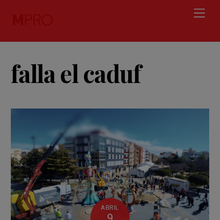
Skip
Men
to
content
falla el caduf
ABRIL
9