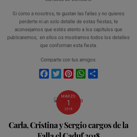
Si como a nosotros, te gustan las fallas y no quieres
perderte ni un solo detalle de estas fiestas, te
aconsejamos que estés atento a los capítulos que
publicaremos, en ellos os mostramos todos los detalles
que conforman esta fiesta.
Comparte con tus amigos:
F
T
Pi
W
C
a
wi
nt
h
o
ce
tt
er
at
m
MARZO
b
er
es
s
p
1
o
t
A
ar
2018
o
p
tir
Carla, Cristina y Sergio cargos de la
k
p
Falla el Caduf 2018