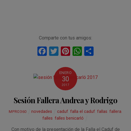
Comparte con tus amigos:
F
T
Pi
W
C
a
wi
nt
h
o
ce
tt
er
at
m
ENERO
b
er
es
s
p
30
o
t
A
ar
2017
o
p
tir
Sesión Fallera Andrea y Rodrigo
k
p
novedades
caduf
,
falla el caduf
,
fallas
,
fallera
,
MPRO360
falles
,
falles benicarló
Con motivo de la presentación de la Falla el Caduf de