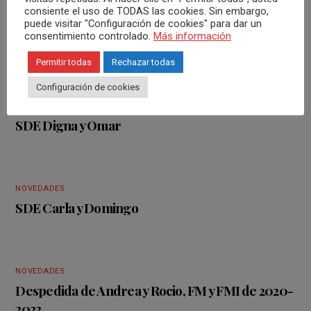
k
p
consiente el uso de TODAS las cookies. Sin embargo,
puede visitar "Configuración de cookies" para dar un
consentimiento controlado.
Más información
RELATED POSTS
Permitir todas
Rechazar todas
Configuración de cookies
NOVEDADES
SDE Digna y Omar
NOVEDADES
SDE Carla y Domingo
NOVEDADES
Despedida de Andrea y Rocio, FM y FMI de 2020-
2022