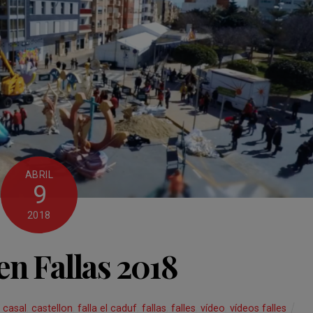
ABRIL
9
2018
n Fallas 2018
,
casal
,
castellon
,
falla el caduf
,
fallas
,
falles
,
vídeo
,
vídeos falles