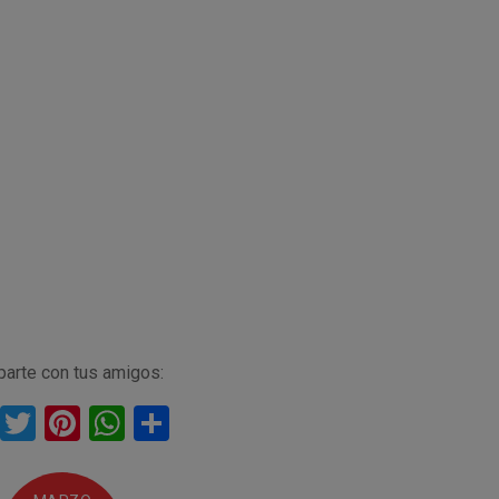
arte con tus amigos:
F
T
Pi
W
C
a
wi
nt
h
o
ce
tt
er
at
m