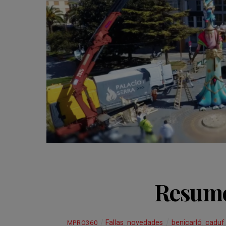
Resume
Fallas
,
novedades
benicarló
,
caduf
MPRO360