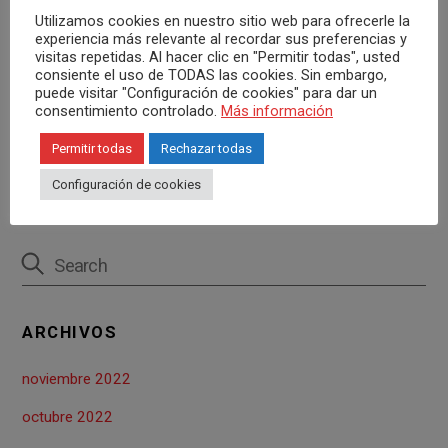
Utilizamos cookies en nuestro sitio web para ofrecerle la
experiencia más relevante al recordar sus preferencias y
visitas repetidas. Al hacer clic en "Permitir todas", usted
Comparte con tus amigos:
consiente el uso de TODAS las cookies. Sin embargo,
puede visitar "Configuración de cookies" para dar un
F
T
Pi
W
C
consentimiento controlado.
Más información
a
wi
nt
h
o
Permitir todas
Rechazar todas
ce
tt
er
at
m
Configuración de cookies
b
er
es
s
p
o
t
A
ar
o
p
tir
k
p
ARCHIVOS
noviembre 2022
octubre 2022