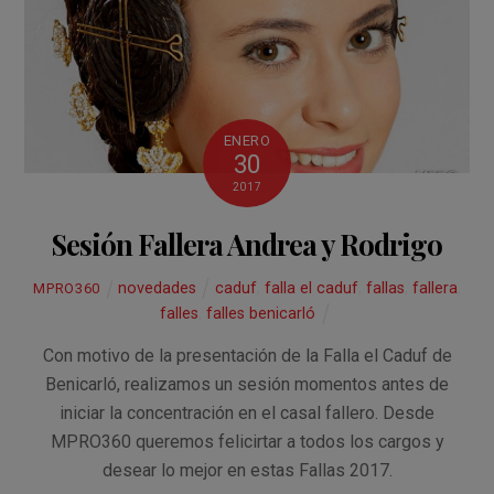
o
p
tir
k
p
ENERO
30
2017
Sesión Fallera Andrea y Rodrigo
novedades
caduf
,
falla el caduf
,
fallas
,
fallera
,
MPRO360
falles
,
falles benicarló
Con motivo de la presentación de la Falla el Caduf de
Benicarló, realizamos un sesión momentos antes de
iniciar la concentración en el casal fallero. Desde
MPRO360 queremos felicirtar a todos los cargos y
desear lo mejor en estas Fallas 2017.