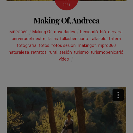
2021
Making Of, Andreea
Making Of
,
novedades
benicarló
,
bló
,
cervera
,
MPRO360
cerveradelmestre
,
fallas
,
fallasbenicarló
,
fallasbló
,
fallera
,
fotografía
,
fotos
,
fotos sesion
,
makingof
,
mpro360
,
naturaleza
,
retratos
,
rural
,
sesión
,
turismo
,
turismobenicarló
,
vídeo