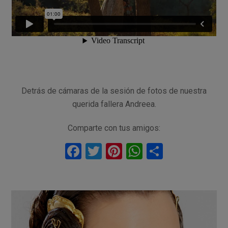
Detrás de cámaras de la sesión de fotos de nuestra
querida fallera Andreea.
Comparte con tus amigos:
F
T
Pi
W
C
a
wi
nt
h
o
ce
tt
er
at
m
b
er
es
s
p
o
t
A
ar