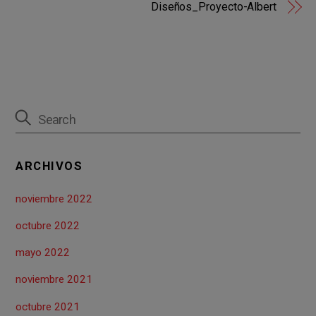
Diseños_Proyecto-Albert
o
t
A
ar
o
p
tir
k
p
ARCHIVOS
noviembre 2022
octubre 2022
mayo 2022
noviembre 2021
octubre 2021