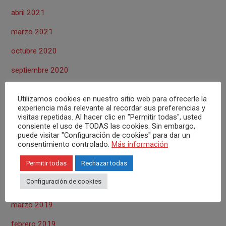
abril 2021
marzo 2021
octubre 2020
septiembre 2020
agosto 2020
Utilizamos cookies en nuestro sitio web para ofrecerle la
experiencia más relevante al recordar sus preferencias y
julio 2020
visitas repetidas. Al hacer clic en "Permitir todas", usted
consiente el uso de TODAS las cookies. Sin embargo,
junio 2020
puede visitar "Configuración de cookies" para dar un
consentimiento controlado.
Más información
mayo 2020
Permitir todas
Rechazar todas
junio 2019
Configuración de cookies
abril 2019
marzo 2019
febrero 2019