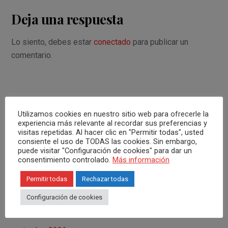
Deja una respuesta
Lo siento, debes estar
conectado
para publicar un
comentario.
Utilizamos cookies en nuestro sitio web para ofrecerle la
experiencia más relevante al recordar sus preferencias y
visitas repetidas. Al hacer clic en "Permitir todas", usted
consiente el uso de TODAS las cookies. Sin embargo,
ARCHIVOS
puede visitar "Configuración de cookies" para dar un
consentimiento controlado.
Más información
noviembre 2022
Permitir todas
Rechazar todas
octubre 2022
Configuración de cookies
mayo 2022