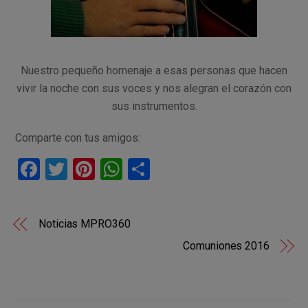
Nuestro pequeño homenaje a esas personas que hacen
vivir la noche con sus voces y nos alegran el corazón con
sus instrumentos.
Comparte con tus amigos:
F
T
Pi
W
C
a
wi
nt
h
o
ce
tt
er
at
m
Noticias MPRO360
b
er
es
s
p
Comuniones 2016
o
t
A
ar
o
p
tir
k
p