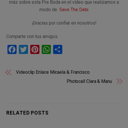
más sobre esta Pre Boda en el vídeo que realizamos a
modo de
Save The Date
¡Gracias por confiar en nosotros!
Comparte con tus amigos:
F
T
Pi
W
C
a
wi
nt
h
o
ce
tt
er
at
m
Videoclip Enlace Micaela & Francisco
b
er
es
s
p
Photocall Clara & Manu
o
t
A
ar
o
p
tir
k
p
RELATED POSTS