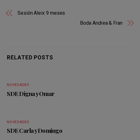
ce
tt
er
at
m
Sesión Aleix 9 meses
b
er
es
s
p
Boda Andrea & Fran
o
t
A
ar
o
p
tir
k
p
RELATED POSTS
NOVEDADES
SDE Digna y Omar
NOVEDADES
SDE Carla y Domingo