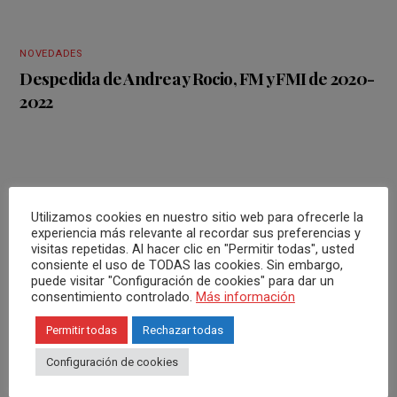
NOVEDADES
Despedida de Andrea y Rocio, FM y FMI de 2020-
2022
Utilizamos cookies en nuestro sitio web para ofrecerle la
experiencia más relevante al recordar sus preferencias y
visitas repetidas. Al hacer clic en "Permitir todas", usted
consiente el uso de TODAS las cookies. Sin embargo,
puede visitar "Configuración de cookies" para dar un
ARCHIVOS
consentimiento controlado.
Más información
Permitir todas
Rechazar todas
noviembre 2022
Configuración de cookies
octubre 2022