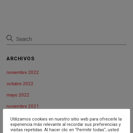
a
wi
nt
h
o
ce
tt
er
at
m
b
er
es
s
p
o
t
A
ar
o
p
tir
k
p
ARCHIVOS
noviembre 2022
octubre 2022
mayo 2022
noviembre 2021
octubre 2021
Utilizamos cookies en nuestro sitio web para ofrecerle la
experiencia más relevante al recordar sus preferencias y
abril 2021
visitas repetidas. Al hacer clic en "Permitir todas", usted