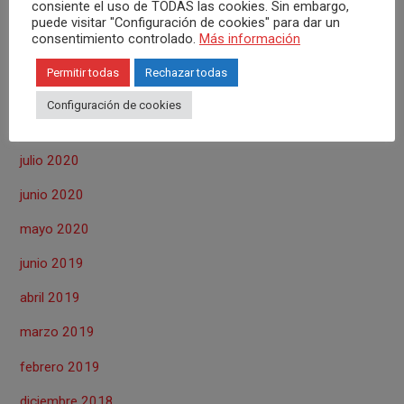
consiente el uso de TODAS las cookies. Sin embargo,
marzo 2021
puede visitar "Configuración de cookies" para dar un
consentimiento controlado.
Más información
octubre 2020
Permitir todas
Rechazar todas
septiembre 2020
Configuración de cookies
agosto 2020
julio 2020
junio 2020
mayo 2020
junio 2019
abril 2019
marzo 2019
febrero 2019
diciembre 2018