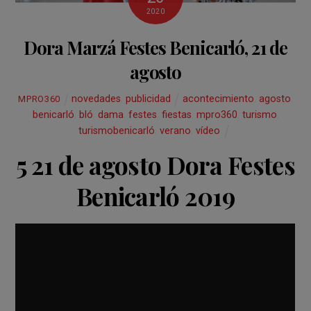
2020
Dora Marzá Festes Benicarló, 21 de
agosto
novedades
,
publicidad
acontecimiento
,
agosto
,
MPRO360
benicarló
,
bló
,
dama
,
festes
,
fiestas
,
mpro360
,
turismo
,
turismobenicarló
,
verano
,
vídeo
5 21 de agosto Dora Festes
Benicarló 2019