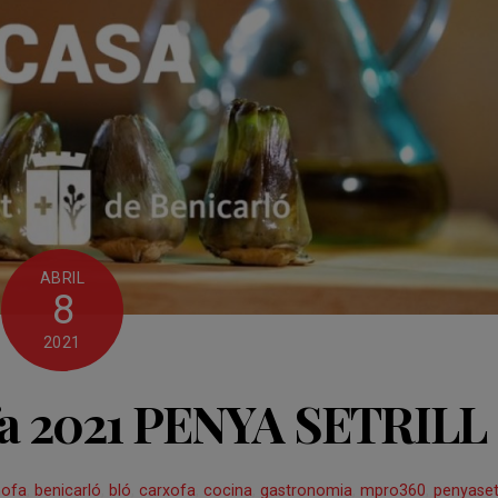
ABRIL
8
2021
a 2021 PENYA SETRILL
hofa
,
benicarló
,
bló
,
carxofa
,
cocina
,
gastronomia
,
mpro360
,
penyasetr