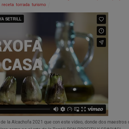
,
receta
,
torrada
,
turismo
de la Alcachofa 2021 que con este vídeo, donde dos maestros 