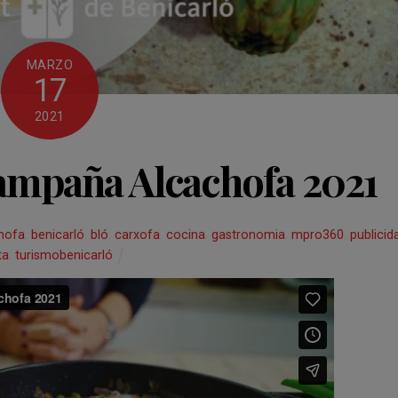
MARZO
17
2021
ampaña Alcachofa 2021
hofa
,
benicarló
,
bló
,
carxofa
,
cocina
,
gastronomia
,
mpro360
,
publicid
ta
,
turismobenicarló