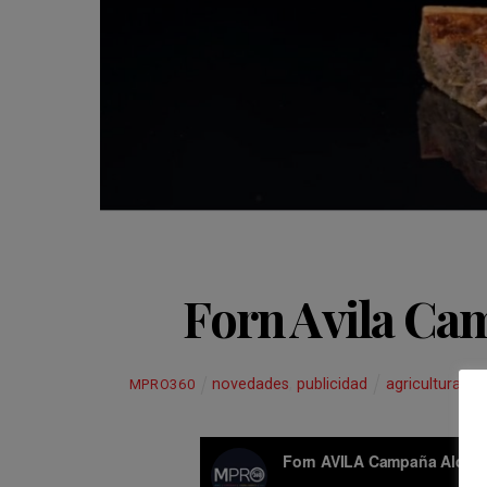
Forn Avila Ca
novedades
,
publicidad
agricultura
,
be
MPRO360