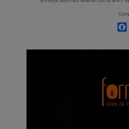
la Penya Setrill nos deleitan con su arte y 
Comp