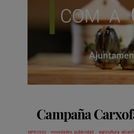
Campaña Carxof
novedades
,
publicidad
agricultura
,
alcac
MPRO360