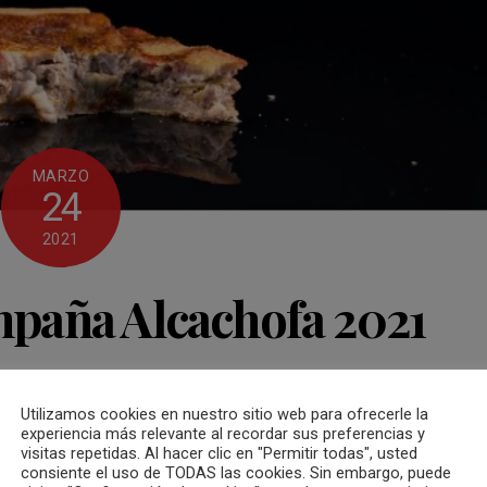
MARZO
24
2021
mpaña Alcachofa 2021
nicarló
,
bló
,
cocina
,
dulce
,
gastronomia
,
mpro360
,
pastelería
,
receta
,
turismo
,
vídeo
Utilizamos cookies en nuestro sitio web para ofrecerle la
experiencia más relevante al recordar sus preferencias y
visitas repetidas. Al hacer clic en "Permitir todas", usted
consiente el uso de TODAS las cookies. Sin embargo, puede