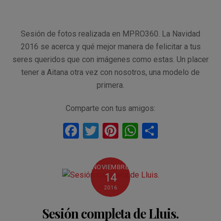
Sesión de fotos realizada en MPRO360. La Navidad
2016 se acerca y qué mejor manera de felicitar a tus
seres queridos que con imágenes como estas. Un placer
tener a Aitana otra vez con nosotros, una modelo de
primera.
Comparte con tus amigos:
F
T
Pi
W
C
a
wi
nt
h
o
ce
tt
er
at
m
NOVIEMBRE
b
er
es
s
p
14
o
t
A
ar
2016
o
p
tir
Sesión completa de Lluis.