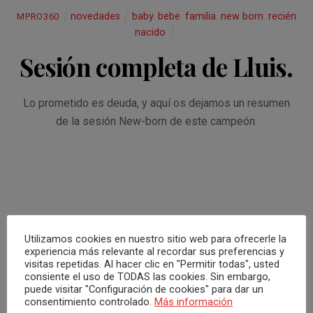
k
p
novedades
baby
,
bebe
,
familia
,
new born
,
recién
MPRO360
nacido
Sesión completa de Lluis.
Lo prometido es deuda, y aquí os dejamos un resumen
de la sesión New-born de este campeón.
Utilizamos cookies en nuestro sitio web para ofrecerle la
experiencia más relevante al recordar sus preferencias y
visitas repetidas. Al hacer clic en "Permitir todas", usted
consiente el uso de TODAS las cookies. Sin embargo,
puede visitar "Configuración de cookies" para dar un
consentimiento controlado.
Más información