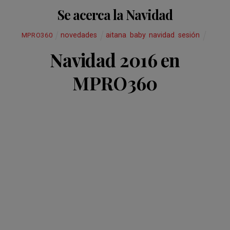
o
p
tir
Se acerca la Navidad
k
p
novedades
aitana
,
baby
,
navidad
,
sesión
MPRO360
Navidad 2016 en
MPRO360