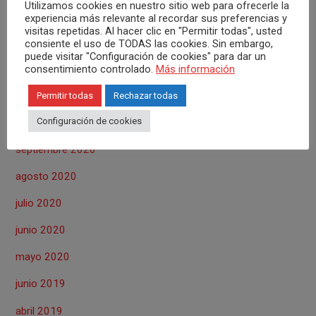
Utilizamos cookies en nuestro sitio web para ofrecerle la
noviembre 2021
experiencia más relevante al recordar sus preferencias y
visitas repetidas. Al hacer clic en "Permitir todas", usted
octubre 2021
consiente el uso de TODAS las cookies. Sin embargo,
puede visitar "Configuración de cookies" para dar un
abril 2021
consentimiento controlado.
Más información
marzo 2021
Permitir todas
Rechazar todas
Configuración de cookies
octubre 2020
septiembre 2020
agosto 2020
julio 2020
junio 2020
mayo 2020
junio 2019
abril 2019