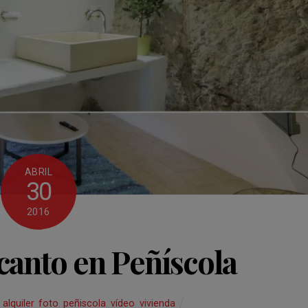
ABRIL
30
2016
canto en Peñíscola
alquiler
,
foto
,
peñiscola
,
vídeo
,
vivienda