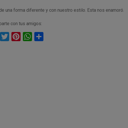
de una forma diferente y con nuestro estilo. Esta nos enamoró.
arte con tus amigos:
F
T
Pi
W
C
a
wi
nt
h
o
ce
tt
er
at
m
b
er
es
s
p
o
t
A
ar
o
p
tir
k
p