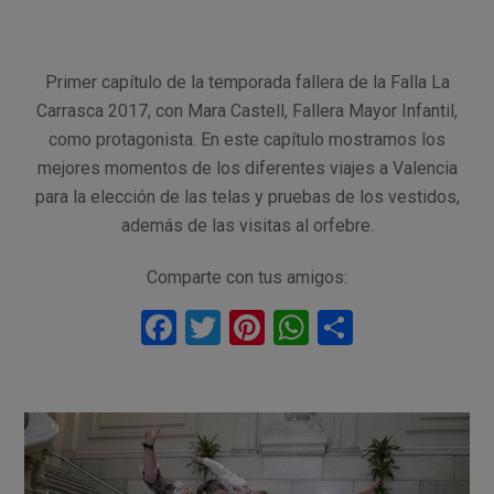
Primer capítulo de la temporada fallera de la Falla La
Carrasca 2017, con Mara Castell, Fallera Mayor Infantil,
como protagonista. En este capítulo mostramos los
mejores momentos de los diferentes viajes a Valencia
para la elección de las telas y pruebas de los vestidos,
además de las visitas al orfebre.
Comparte con tus amigos:
F
T
Pi
W
C
a
wi
nt
h
o
ce
tt
er
at
m
b
er
es
s
p
o
t
A
ar