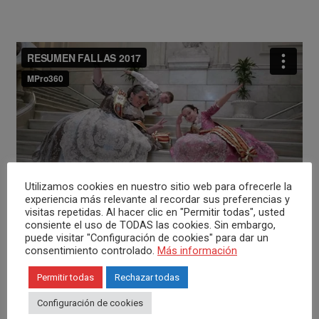
Utilizamos cookies en nuestro sitio web para ofrecerle la
experiencia más relevante al recordar sus preferencias y
visitas repetidas. Al hacer clic en "Permitir todas", usted
consiente el uso de TODAS las cookies. Sin embargo,
puede visitar "Configuración de cookies" para dar un
consentimiento controlado.
Más información
Permitir todas
Rechazar todas
Breve resumen de todo un año fallero, desde la evolución
y prueba de los vestidos, las peinetas hechas a mano por
Configuración de cookies
el orfebre, la visita al artista fallero, la mascletà de