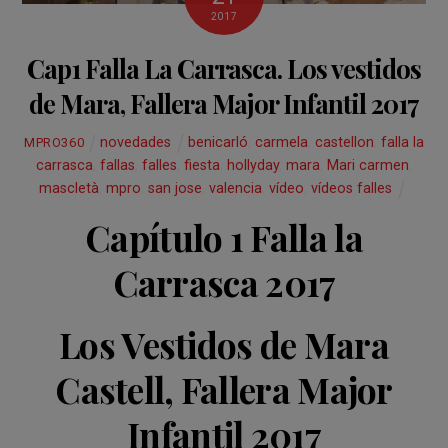
2017
Cap1 Falla La Carrasca. Los vestidos
de Mara, Fallera Major Infantil 2017
novedades
benicarló
,
carmela
,
castellon
,
falla la
MPRO360
carrasca
,
fallas
,
falles
,
fiesta
,
hollyday
,
mara
,
Mari carmen
,
mascletà
,
mpro
,
san jose
,
valencia
,
vídeo
,
vídeos falles
Capítulo 1 Falla la
Carrasca 2017
Los Vestidos de Mara
Castell, Fallera Major
Infantil 2017