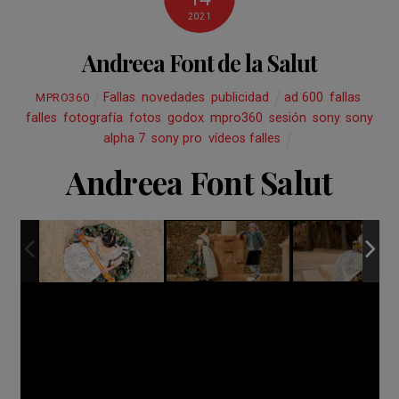
2021
Andreea Font de la Salut
Fallas
,
novedades
,
publicidad
ad 600
,
fallas
,
MPRO360
falles
,
fotografía
,
fotos
,
godox
,
mpro360
,
sesión
,
sony
,
sony
alpha 7
,
sony pro
,
vídeos falles
Andreea Font Salut