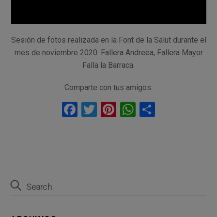
Sesión de fotos realizada en la Font de la Salut durante el
mes de noviembre 2020. Fallera Andreea, Fallera Mayor
Falla la Barraca.
Comparte con tus amigos:
F
T
Pi
W
C
a
wi
nt
h
o
ce
tt
er
at
m
b
er
es
s
p
o
t
A
ar
o
p
tir
k
p