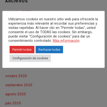
ARCHIVOS
noviembre 2022
Utilizamos cookies en nuestro sitio web para ofrecerle la
octubre 2022
experiencia más relevante al recordar sus preferencias y
visitas repetidas. Al hacer clic en "Permitir todas", usted
mayo 2022
consiente el uso de TODAS las cookies. Sin embargo,
puede visitar "Configuración de cookies" para dar un
noviembre 2021
consentimiento controlado.
Más información
octubre 2021
Permitir todas
Rechazar todas
abril 2021
Configuración de cookies
marzo 2021
octubre 2020
septiembre 2020
agosto 2020
julio 2020