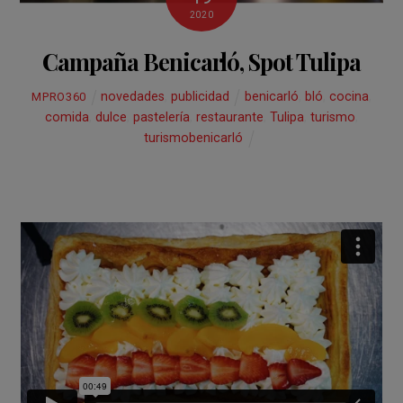
2020
Campaña Benicarló, Spot Tulipa
novedades
,
publicidad
benicarló
,
bló
,
cocina
,
MPRO360
comida
,
dulce
,
pastelería
,
restaurante
,
Tulipa
,
turismo
,
turismobenicarló