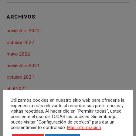
k
p
ARCHIVOS
noviembre 2022
octubre 2022
mayo 2022
noviembre 2021
octubre 2021
abril 2021
Utilizamos cookies en nuestro sitio web para ofrecerle la
marzo 2021
experiencia más relevante al recordar sus preferencias y
visitas repetidas. Al hacer clic en "Permitir todas", usted
octubre 2020
consiente el uso de TODAS las cookies. Sin embargo,
puede visitar "Configuración de cookies" para dar un
septiembre 2020
consentimiento controlado.
Más información
agosto 2020