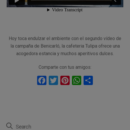
Hoy toca endulzar el ambiente con el segundo vídeo de
la campaña de Benicarló, la cafeteria Tulipa ofrece una
acogedora estancia y muchos aperitivos dulces.
Comparte con tus amigos:
F
T
Pi
W
C
a
wi
nt
h
o
ce
tt
er
at
m
b
er
es
s
p
o
t
A
ar
o
p
tir