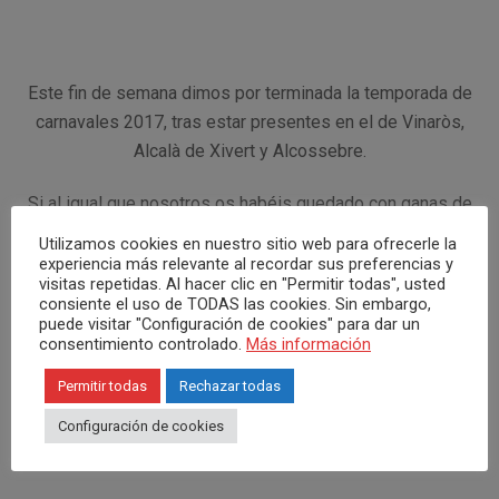
Este fin de semana dimos por terminada la temporada de
carnavales 2017, tras estar presentes en el de Vinaròs,
Alcalà de Xivert y Alcossebre.
Si al igual que nosotros os habéis quedado con ganas de
más, aquí os dejamos nuestra visión del carnaval de
Utilizamos cookies en nuestro sitio web para ofrecerle la
Vinaròs y en concreto de la reina Paula Boix Ferriols de la
experiencia más relevante al recordar sus preferencias y
visitas repetidas. Al hacer clic en "Permitir todas", usted
comparsa Samba Pa mi.
consiente el uso de TODAS las cookies. Sin embargo,
puede visitar "Configuración de cookies" para dar un
Y por supuesto queríamos agradecer a Alba
consentimiento controlado.
Más información
Esteve estilista y a Sara Febrer Make Up + Art, por
Permitir todas
Rechazar todas
dejarnos capturar estos momentos de preparación, que
Configuración de cookies
sin duda alguna son la esencia de estos días, ya que sin
este trabajo la reinas no brillarían con luz propia.