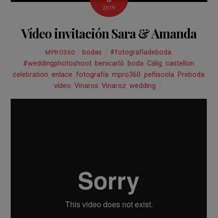
2019
Vídeo invitación Sara & Amanda
bodas
#fotografíadeboda
,
MPRO360
#weddingphotoshoot
,
benicarló
,
boda
,
Cálig
,
castellon
,
celebration
,
enlace
,
fotografía
,
mpro360
,
peñiscola
,
Preboda
,
vídeo
,
Vinaros
,
Vinaroz
,
wedding