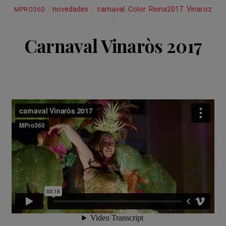
novedades
carnaval
,
Color
,
Reina2017
,
Vinaroz
MPRO360
Carnaval Vinaròs 2017