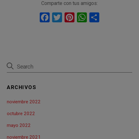
Comparte con tus amigos:
F
T
Pi
W
C
a
wi
nt
h
o
ce
tt
er
at
m
b
er
es
s
p
o
t
A
ar
o
p
tir
k
p
ARCHIVOS
noviembre 2022
octubre 2022
mayo 2022
noviembre 2021